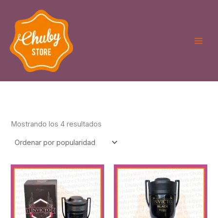
Ordenado
Ir
por
puntuación
al
media
contenido
Mostrando los 4 resultados