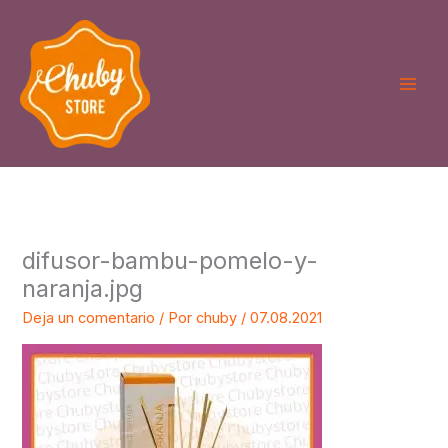
Ir
al
contenido
difusor-bambu-pomelo-y-
naranja.jpg
Deja un comentario
/ Por
chuby
/
07.08.2021