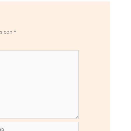
os con
*
b