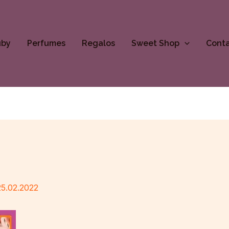
uby
Perfumes
Regalos
Sweet Shop
Cont
25.02.2022