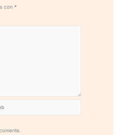
os con
*
b
 comente.