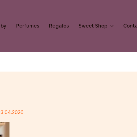
uby
Perfumes
Regalos
Sweet Shop
Cont
23.04.2026