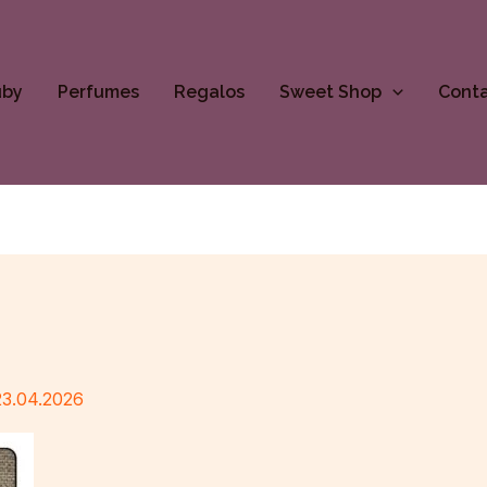
uby
Perfumes
Regalos
Sweet Shop
Cont
23.04.2026