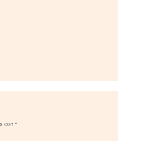
os con
*