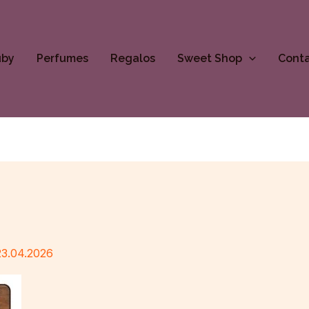
uby
Perfumes
Regalos
Sweet Shop
Cont
23.04.2026