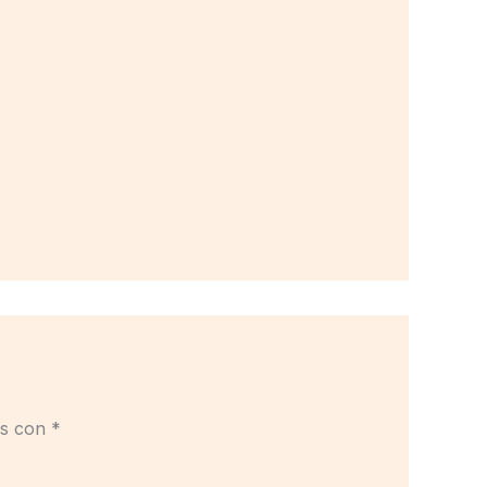
os con
*