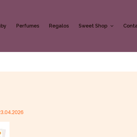
uby
Perfumes
Regalos
Sweet Shop
Cont
23.04.2026