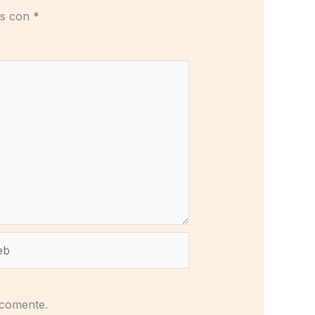
os con
*
b
 comente.