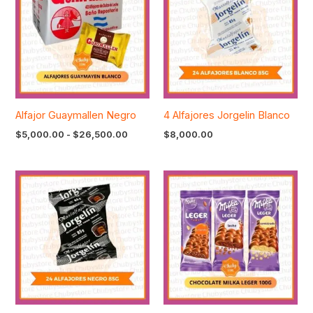
desde
$5,000.00
hasta
$26,500.00
Alfajor Guaymallen Negro
4 Alfajores Jorgelin Blanco
$
5,000.00
-
$
26,500.00
$
8,000.00
Rango
de
precios:
desde
$5,000.00
hasta
$26,500.00