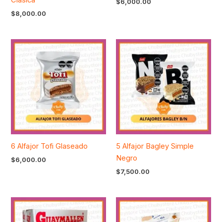
Clásica
$
6,000.00
$
8,000.00
6 Alfajor Tofi Glaseado
5 Alfajor Bagley Simple
Negro
$
6,000.00
$
7,500.00
Rango
de
precios: