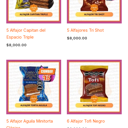
5 Alfajor Capitan del
5 Alfajores Tri Shot
Espacio Triple
$
8,000.00
$
8,000.00
5 Alfajor Aguila Minitorta
6 Alfajor Tofi Negro