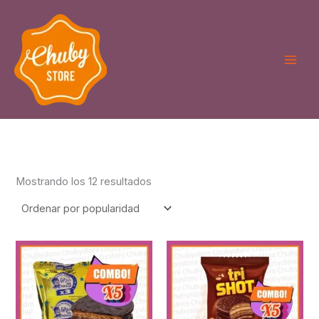
Ordenado
Ir
por
puntuación
al
media
contenido
Mostrando los 12 resultados