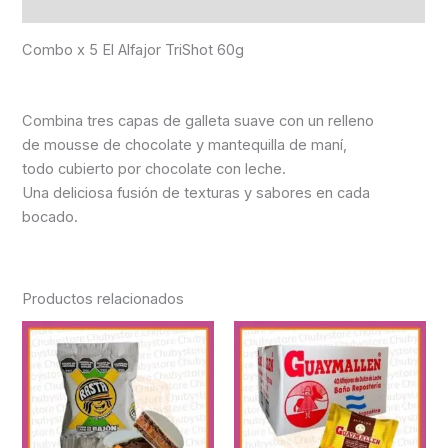
Información adicional
Combo x 5 El Alfajor TriShot 60g
Combina tres capas de galleta suave con un relleno
de mousse de chocolate y mantequilla de maní,
todo cubierto por chocolate con leche.
Una deliciosa fusión de texturas y sabores en cada
bocado.
Productos relacionados
Rango
Rango
de
de
precios:
precios:
desde
desde
$1,300.00
$5,000
hasta
hasta
$18,000.00
$26,50