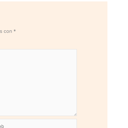
os con
*
b