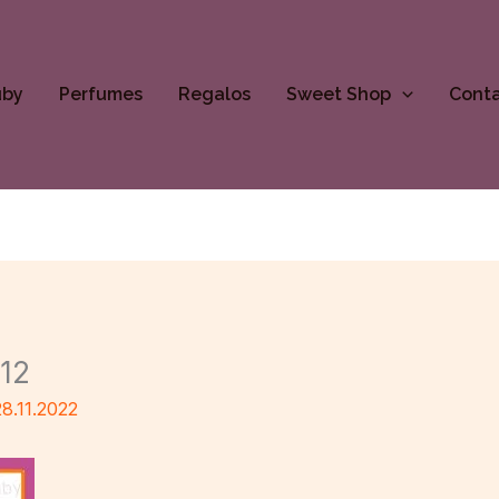
uby
Perfumes
Regalos
Sweet Shop
Cont
12
28.11.2022