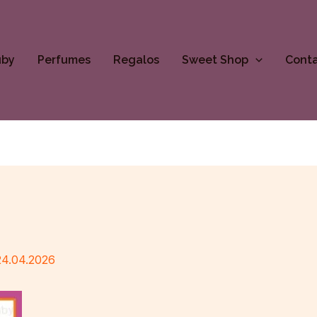
uby
Perfumes
Regalos
Sweet Shop
Cont
24.04.2026