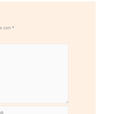
os con
*
b