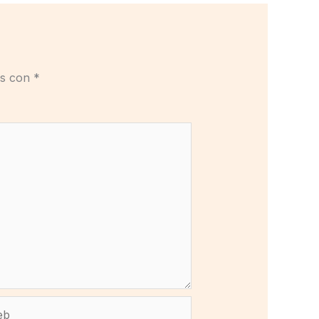
os con
*
b