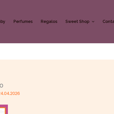
uby
Perfumes
Regalos
Sweet Shop
Cont
o
24.04.2026