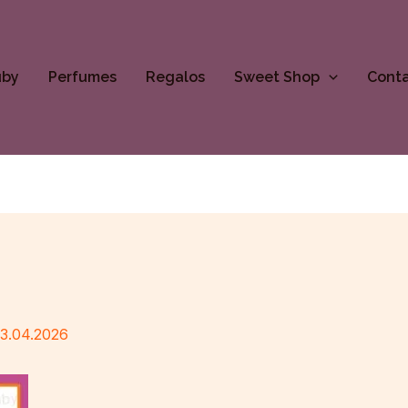
uby
Perfumes
Regalos
Sweet Shop
Cont
13.04.2026