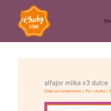
Ir
al
contenido
Ch
alfajor milka x3 dulce
Deja un comentario
/ Por
chuby
/