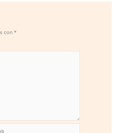
os con
*
b