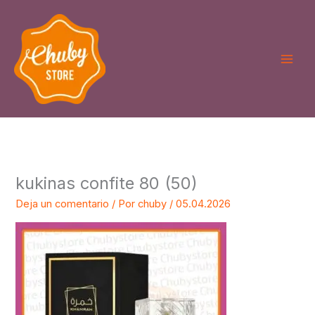
Ir
al
contenido
kukinas confite 80 (50)
Deja un comentario
/ Por
chuby
/
05.04.2026