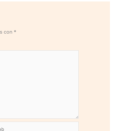
os con
*
b