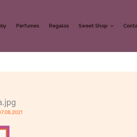
uby
Perfumes
Regalos
Sweet Shop
Cont
a.jpg
07.08.2021