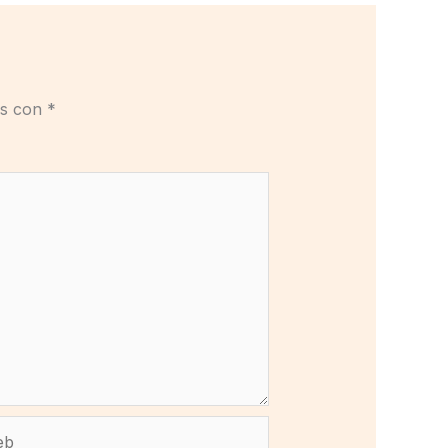
os con
*
b