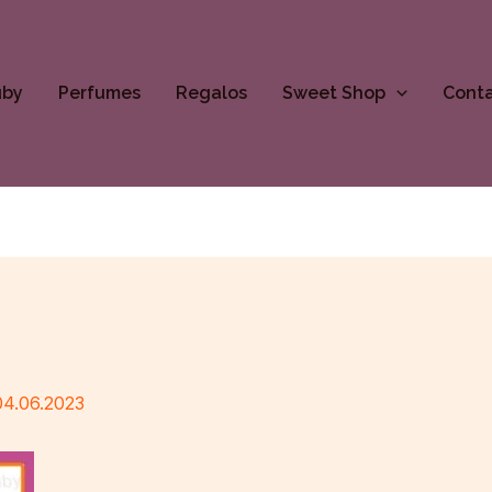
uby
Perfumes
Regalos
Sweet Shop
Cont
04.06.2023