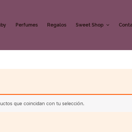
uby
Perfumes
Regalos
Sweet Shop
Cont
ctos que coincidan con tu selección.