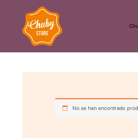
Ir
al
contenido
Ch
No se han encontrado produ