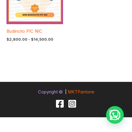
Budincito PIC NIC
$
2,800.00
-
$
14,500.00
Copyright ©
|
MKTPantone