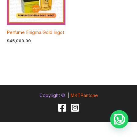
Perfume Enigma Gold Ingot
$
45,000.00
Copyright ©
|
MKTPantone