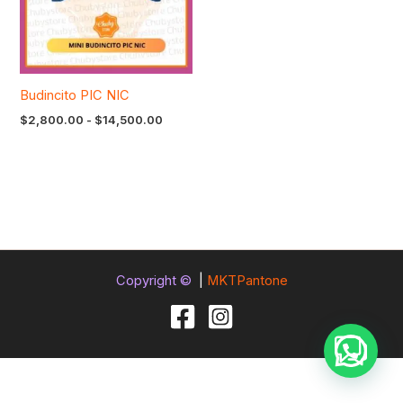
Budincito PIC NIC
$
2,800.00
-
$
14,500.00
Copyright ©
|
MKTPantone