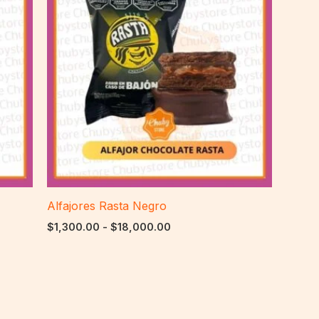
desde
$1,300.00
hasta
$18,000.00
Alfajores Rasta Negro
$
1,300.00
-
$
18,000.00