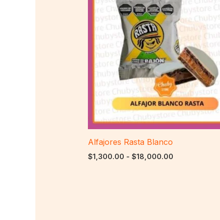
desde
$1,300.00
hasta
$18,000.00
Alfajores Rasta Blanco
$
1,300.00
-
$
18,000.00