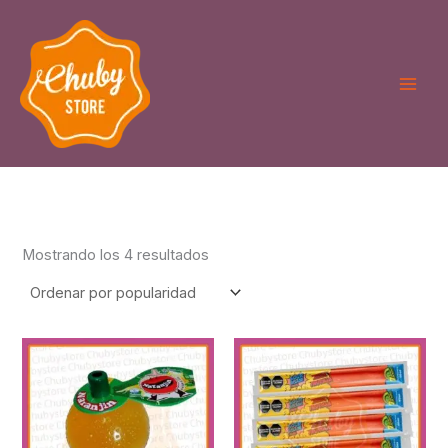
Ordenado
Ir
por
puntuación
al
media
contenido
Mostrando los 4 resultados