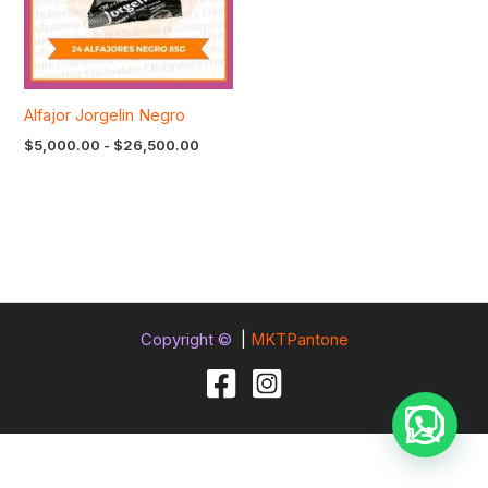
Alfajor Jorgelin Negro
$
5,000.00
-
$
26,500.00
Copyright ©
|
MKTPantone