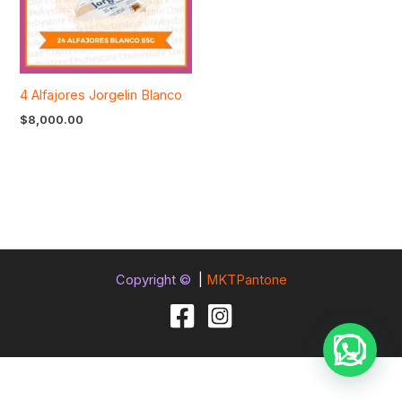
4 Alfajores Jorgelin Blanco
$
8,000.00
Copyright ©
|
MKTPantone