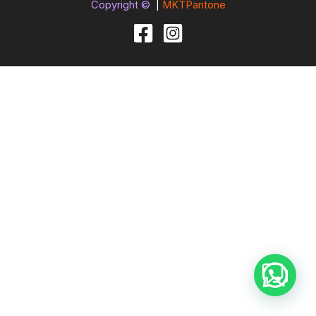
Copyright ©
|
MKTPantone