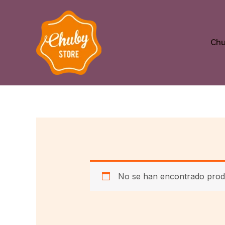
Ir
al
contenido
Ch
No se han encontrado produ