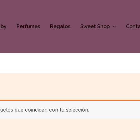
uby
Perfumes
Regalos
Sweet Shop
Cont
ctos que coincidan con tu selección.