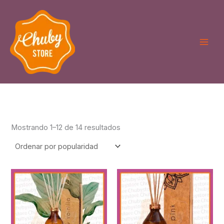
Ordenado
Ir
por
puntuación
al
media
contenido
Mostrando 1–12 de 14 resultados