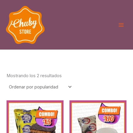
Ordenado
Ir
por
puntuación
al
media
contenido
Mostrando los 2 resultados