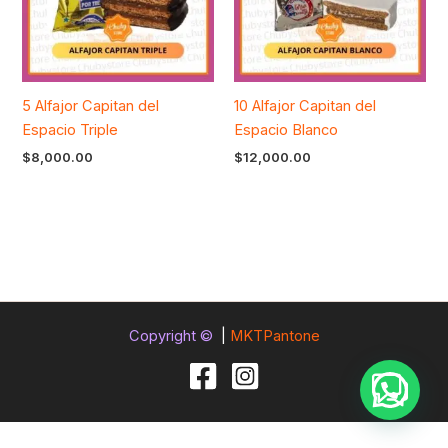
5 Alfajor Capitan del
10 Alfajor Capitan del
Espacio Triple
Espacio Blanco
$
8,000.00
$
12,000.00
Copyright ©
|
MKTPantone