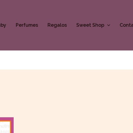
uby
Perfumes
Regalos
Sweet Shop
Cont