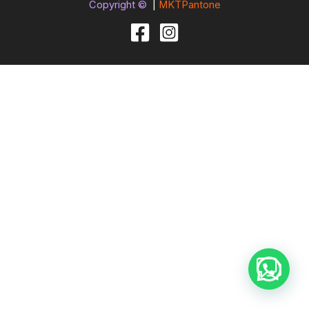
Copyright ©
|
MKTPantone