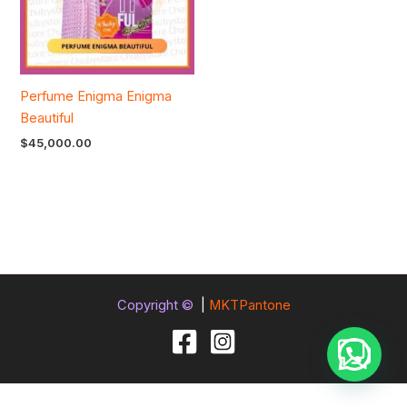
Perfume Enigma Enigma
Beautiful
$
45,000.00
Copyright ©
|
MKTPantone