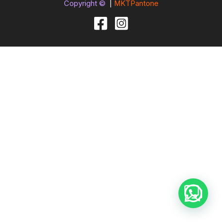
Copyright ©
|
MKTPantone