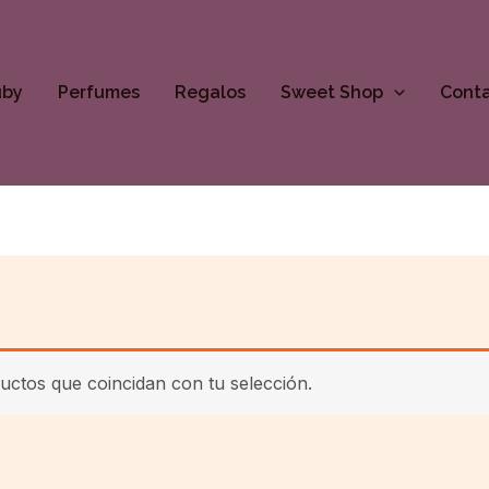
uby
Perfumes
Regalos
Sweet Shop
Cont
ctos que coincidan con tu selección.