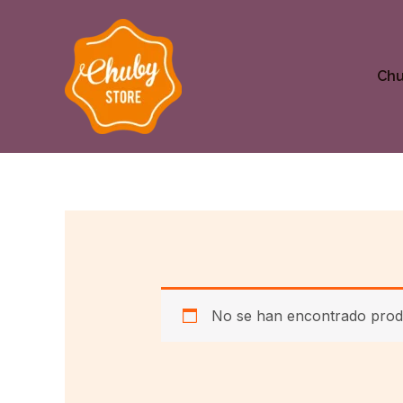
Ir
al
contenido
Ch
No se han encontrado produ