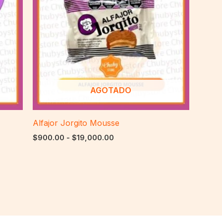
hasta
$19,000.00
AGOTADO
Alfajor Jorgito Mousse
$
900.00
-
$
19,000.00