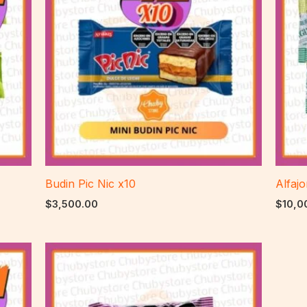
Budin Pic Nic x10
Alfajo
$
3,500.00
$
10,0
Rango
de
precios:
desde
$900.00