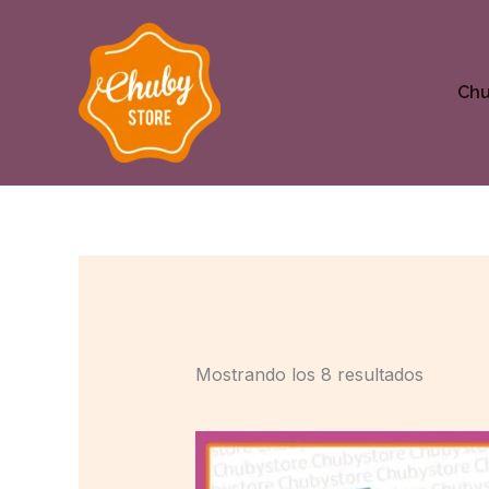
Ordena
Ir
por
al
puntuac
media
contenido
Ch
Mostrando los 8 resultados