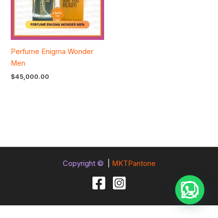
Perfume Enigma Wonder
Men
$
45,000.00
Copyright ©
|
MKTPantone