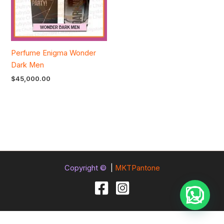
Perfume Enigma Wonder
Dark Men
$
45,000.00
Copyright ©
|
MKTPantone