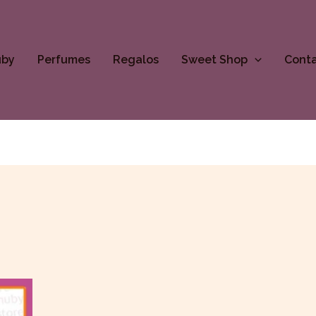
uby
Perfumes
Regalos
Sweet Shop
Cont